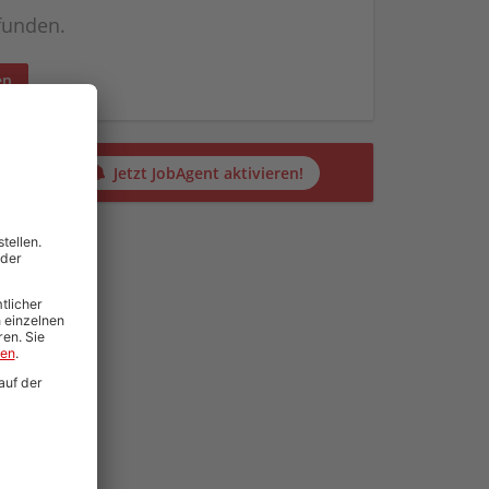
efunden.
en
alten?
Jetzt JobAgent aktivieren!