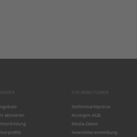
WERBER
FÜR ARBEITGEBER
angebote
Stellenmarktpreise
t aktivieren
Anzeigen-AGB
Weiterbildung
Media-Daten
eberprofile
Newsletteranmeldung