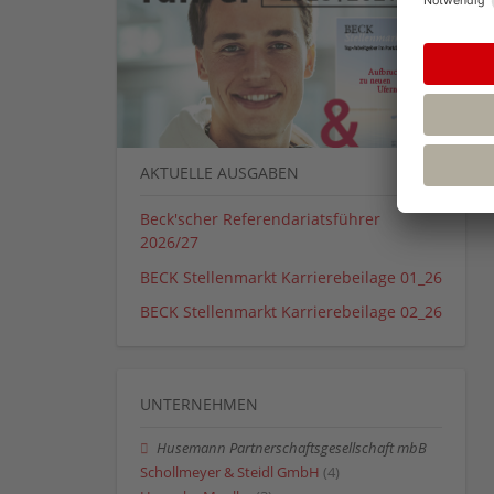
AKTUELLE AUSGABEN
Beck'scher Referendariatsführer
2026/27
BECK Stellenmarkt Karrierebeilage 01_26
BECK Stellenmarkt Karrierebeilage 02_26
UNTERNEHMEN
Husemann Partnerschaftsgesellschaft mbB
Schollmeyer & Steidl GmbH
(4)