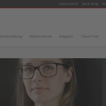
beck-online
beck-shop
b
 Weiterbildung
Referendariat
Ratgeber
Talent Pool