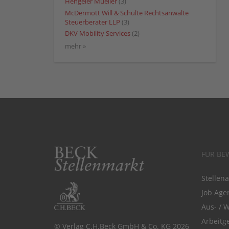
Hengeler Mueller
(3)
McDermott Will & Schulte Rechtsanwälte
Steuerberater LLP
(3)
DKV Mobility Services
(2)
mehr »
FÜR BE
Stellen
Job Agen
Aus- / 
Arbeitg
© Verlag C.H.Beck GmbH & Co. KG 2026