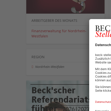
ARBEITGEBER DES MONATS
Finanzverwaltung für Nordrhein-
Westfalen
REGION
Nordrhein-Westfalen