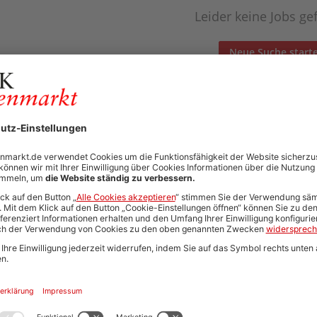
Leider keine Jobs g
Neue Suche start
Automatisch neue Jobs und Karriere-Updates per E-Mail erh