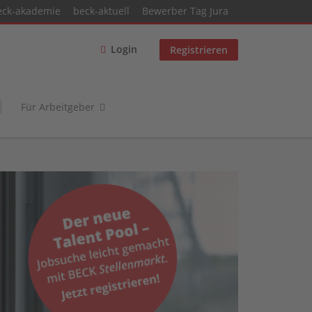
eck-akademie
beck-aktuell
Bewerber Tag Jura
Login
Registrieren
Für Arbeitgeber