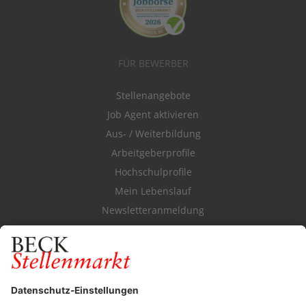
FÜR BEWERBER
Stellenangebote
Job Agent aktivieren
Aus- / Weiterbildung
Arbeitgeberprofile
Hochschulprofile
Mein Lebenslauf
Newsletteranmeldung
Durchsuchen Sie den Stellenkatalog
FÜR ARBEITGEBER
Stellenmarktpreise