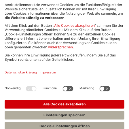
Anzeigen-AGB
Media-Daten
Newsletteranmeldung
Produktübersicht
ALLGEMEIN
FAQs
Impressum
Datenschutz
Nutzungsbedingungen
Stellenangebote C.H.BECK
C.H.BECK Literatur-Sachbuch-Wissenschaft