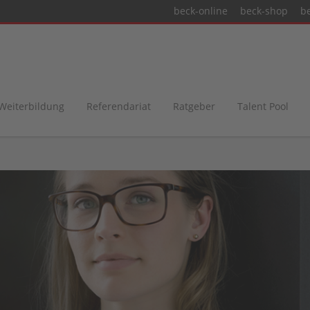
beck-online
beck-shop
b
 Weiterbildung
Referendariat
Ratgeber
Talent Pool