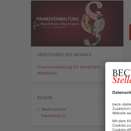
ARBEITGEBER DES MONATS
Finanzverwaltung für Nordrhein-
Westfalen
REGION
Niedersachsen
Papenburg
(2)