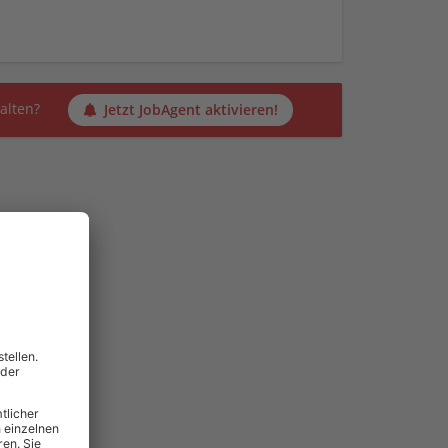
alten?
Jetzt JobAgent aktivieren!