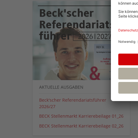
AKTUELLE AUSGABEN
Beck'scher Referendariatsführer
2026/27
BECK Stellenmarkt Karrierebeilage 01_26
BECK Stellenmarkt Karrierebeilage 02_26