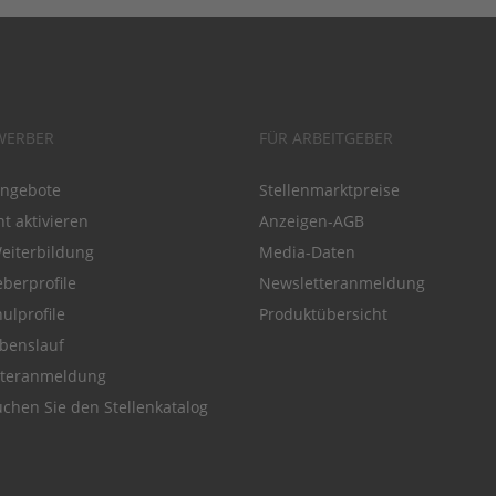
WERBER
FÜR ARBEITGEBER
angebote
Stellenmarktpreise
t aktivieren
Anzeigen-AGB
Weiterbildung
Media-Daten
eberprofile
Newsletteranmeldung
ulprofile
Produktübersicht
benslauf
tteranmeldung
chen Sie den Stellenkatalog