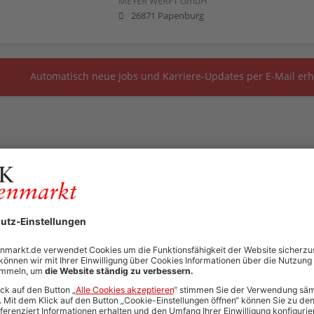
MEYER WERFT GmbH
26871 Papenburg
Automatisch neue Jobs und Karriere-Updates per E-Mail erh