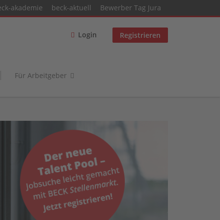
eck-akademie
beck-aktuell
Bewerber Tag Jura
Login
Registrieren
Für Arbeitgeber