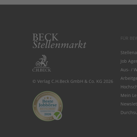
FÜR BE
Stellen
Job Agen
Aus- / 
Arbeitg
© Verlag C.H.Beck GmbH & Co. KG 2026
Hochsch
Mein Le
Newsle
Durchsu