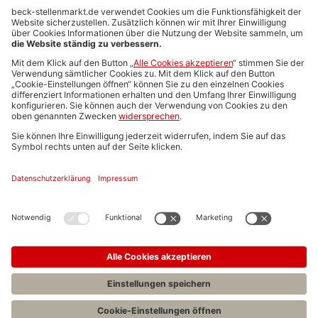
Anzeigen-AGB
Media-Daten
Newsletteranmeldung
Produktübersicht
ALLGEMEIN
FAQs
Impressum
Datenschutz
Nutzungsbedingungen
Stellenangebote C.H.BECK
C.H.BECK Literatur-Sachbuch-Wissenschaft