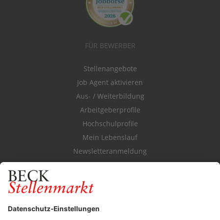
FÜR BEWERBER
Stellenangebote
Job Agent aktivieren
Aus- / Weiterbildung
Arbeitgeberprofile
Hochschulprofile
Mein Lebenslauf
Newsletteranmeldung
Durchsuchen Sie den Stellenkatalog
FÜR ARBEITGEBER
Stellenmarktpreise