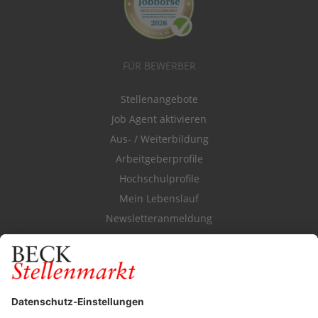
FÜR BEWERBER
Stellenangebote
Job Agent aktivieren
Aus- / Weiterbildung
Arbeitgeberprofile
Hochschulprofile
Mein Lebenslauf
Newsletteranmeldung
Durchsuchen Sie den Stellenkatalog
FÜR ARBEITGEBER
Stellenmarktpreise