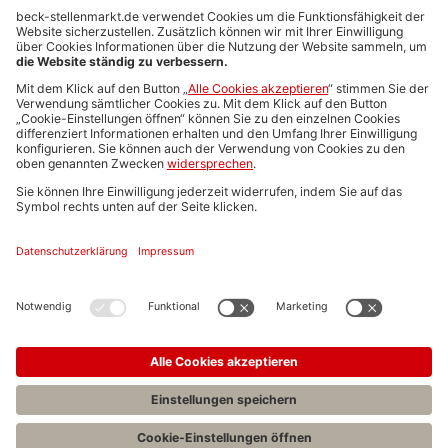
Anzeigen-AGB
Media-Daten
Newsletteranmeldung
Produktübersicht
ALLGEMEIN
FAQs
Impressum
Datenschutz
Nutzungsbedingungen
Stellenangebote C.H.BECK
C.H.BECK Literatur-Sachbuch-Wissenschaft