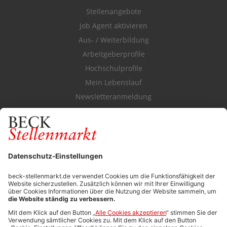
Stellenangebote
Job Agent aktivieren
Aus- / Weiterbildung
Arbeitgeberprofile
Hochschulprofile
Mein Lebenslauf
Newsletteranmeldung
Durchsuchen Sie den Stellenkatalog
FÜR ARBEITGEBER
Stellenmarktpreise
Anzeigen-AGB
Media-Daten
Newsletteranmeldung
Produktübersicht