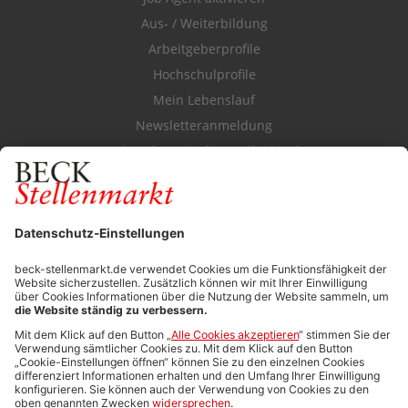
Aus- / Weiterbildung
Arbeitgeberprofile
Hochschulprofile
Mein Lebenslauf
Newsletteranmeldung
Durchsuchen Sie den Stellenkatalog
FÜR ARBEITGEBER
Stellenmarktpreise
Anzeigen-AGB
Media-Daten
Newsletteranmeldung
Produktübersicht
ALLGEMEIN