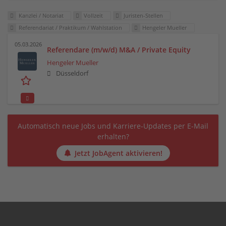
Kanzlei / Notariat
Vollzeit
Juristen-Stellen
Referendariat / Praktikum / Wahlstation
Hengeler Mueller
05.03.2026
Referendare (m/w/d) M&A / Private Equity
Hengeler Mueller
Düsseldorf
Automatisch neue Jobs und Karriere-Updates per E-Mail
erhalten?
Jetzt JobAgent aktivieren!