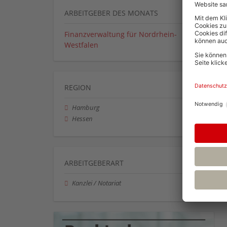
ARBEITGEBER DES MONATS
Finanzverwaltung für Nordrhein-
Westfalen
REGION
Hamburg
Hessen
ARBEITGEBERART
Kanzlei / Notariat