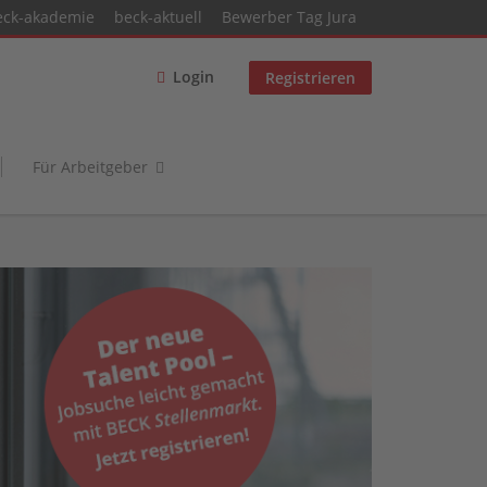
eck-akademie
beck-aktuell
Bewerber Tag Jura
Login
Registrieren
Für Arbeitgeber