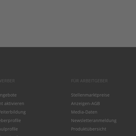
WERBER
FÜR ARBEITGEBER
angebote
Stellenmarktpreise
t aktivieren
Anzeigen-AGB
Weiterbildung
Media-Daten
eberprofile
Newsletteranmeldung
ulprofile
Produktübersicht