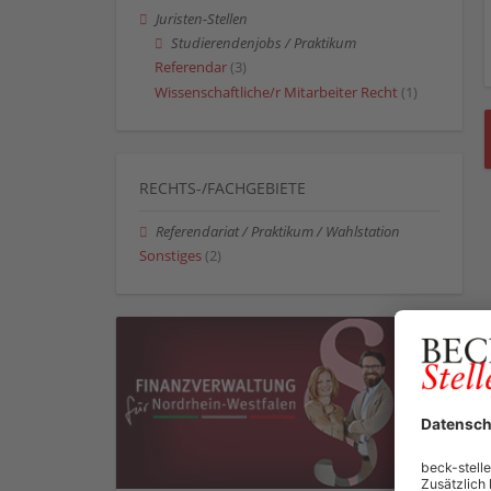
Juristen-Stellen
Studierendenjobs / Praktikum
Referendar
(3)
Wissenschaftliche/r Mitarbeiter Recht
(1)
RECHTS-/FACHGEBIETE
Referendariat / Praktikum / Wahlstation
Sonstiges
(2)