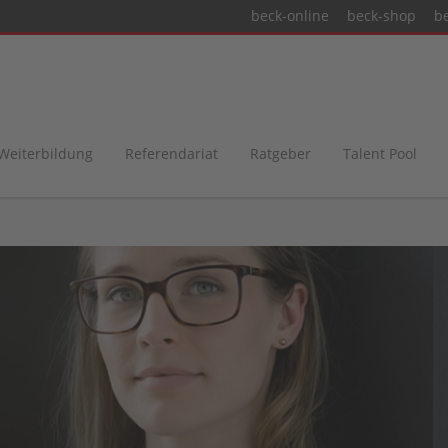
beck-online
beck-shop
b
 Weiterbildung
Referendariat
Ratgeber
Talent Pool