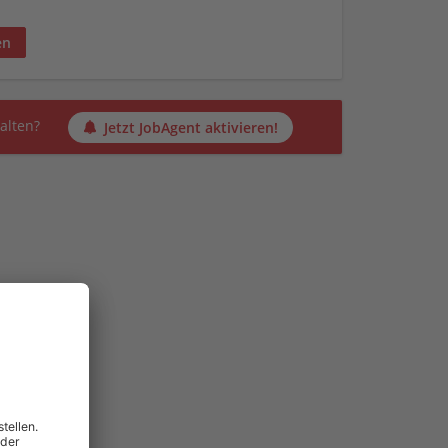
en
alten?
Jetzt JobAgent aktivieren!