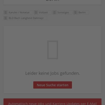
Kanzlei / Notariat
Vollzeit
Sonstiges
Berlin
BLD Bach Langheid Dallmayr
Leider keine Jobs gefunden.
Neue Suche starten
Automatisch neue Jobs und Karriere-Updates per E-Mail