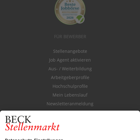
FÜR BEWERBER
Stellenangebote
Job Agent aktivieren
Aus- / Weiterbildung
Arbeitgeberprofile
Hochschulprofile
Mein Lebenslauf
Newsletteranmeldung
Durchsuchen Sie den Stellenkatalog
FÜR ARBEITGEBER