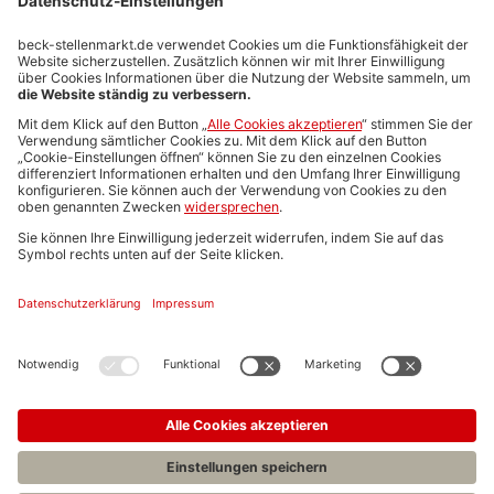
Stellenmarktpreise
Anzeigen-AGB
Media-Daten
Newsletteranmeldung
Produktübersicht
ALLGEMEIN
FAQs
Impressum
Datenschutz
Nutzungsbedingungen
Stellenangebote C.H.BECK
C.H.BECK Literatur-Sachbuch-Wissenschaft