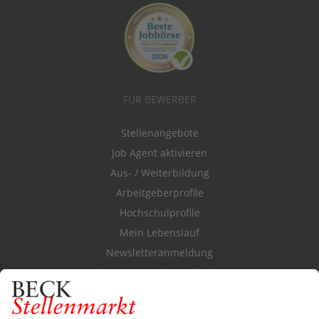
FÜR BEWERBER
Stellenangebote
Job Agent aktivieren
Aus- / Weiterbildung
Arbeitgeberprofile
Hochschulprofile
Mein Lebenslauf
Newsletteranmeldung
Durchsuchen Sie den Stellenkatalog
FÜR ARBEITGEBER