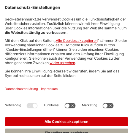
Stellenmarktpreise
Anzeigen-AGB
Media-Daten
Newsletteranmeldung
Produktübersicht
ALLGEMEIN
FAQs
Impressum
Datenschutz
Nutzungsbedingungen
Stellenangebote C.H.BECK
C.H.BECK Literatur-Sachbuch-Wissenschaft