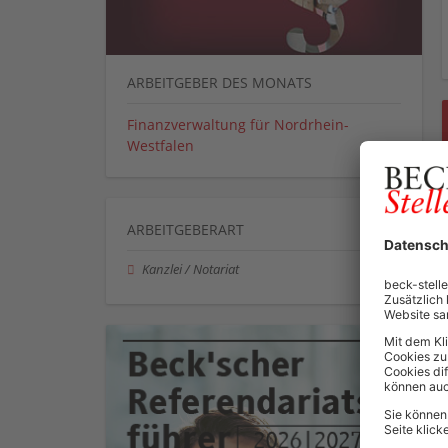
ARBEITGEBER DES MONATS
Finanzverwaltung für Nordrhein-
Westfalen
ARBEITGEBERART
Kanzlei / Notariat