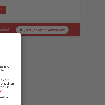
en
alten?
Jetzt JobAgent aktivieren!