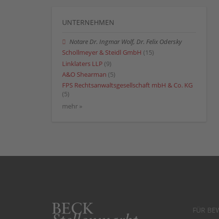
UNTERNEHMEN
Notare Dr. Ingmar Wolf, Dr. Felix Odersky
Schollmeyer & Steidl GmbH
(15)
Linklaters LLP
(9)
A&O Shearman
(5)
FPS Rechtsanwaltsgesellschaft mbH & Co. KG
(5)
mehr »
FÜR BE