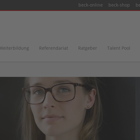
beck-online
beck-shop
b
 Weiterbildung
Referendariat
Ratgeber
Talent Pool