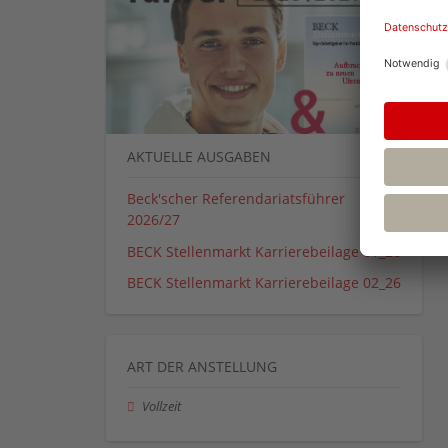
AKTUELLE AUSGABEN
Beck'scher Referendariatsführer
2026/27
BECK Stellenmarkt Karrierebeilage 01_26
BECK Stellenmarkt Karrierebeilage 02_26
ART DER ANSTELLUNG
Vollzeit