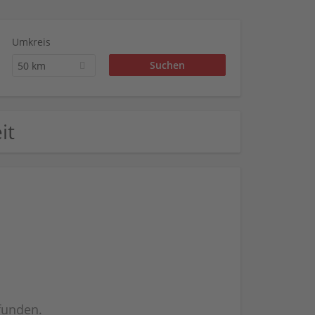
Umkreis
50 km
it
efunden.