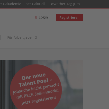
eck-akademie
beck-aktuell
Bewerber Tag Jura
Login
Registrieren
Für Arbeitgeber