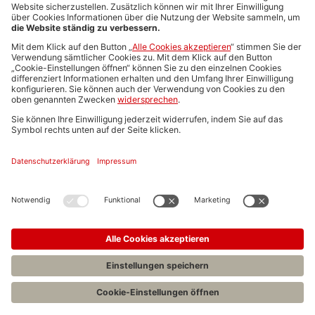
Media-Daten
Newsletteranmeldung
Produktübersicht
ALLGEMEIN
FAQs
Impressum
Datenschutz
Nutzungsbedingungen
Stellenangebote C.H.BECK
C.H.BECK Literatur-Sachbuch-Wissenschaft
Entwickelt durch
Jobiqo