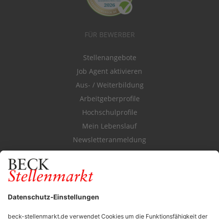
FÜR BEWERBER
Stellenangebote
Job Agent aktivieren
Aus- / Weiterbildung
Arbeitgeberprofile
Hochschulprofile
Mein Lebenslauf
Newsletteranmeldung
Durchsuchen Sie den Stellenkatalog
FÜR ARBEITGEBER
Stellenmarktpreise
Anzeigen-AGB