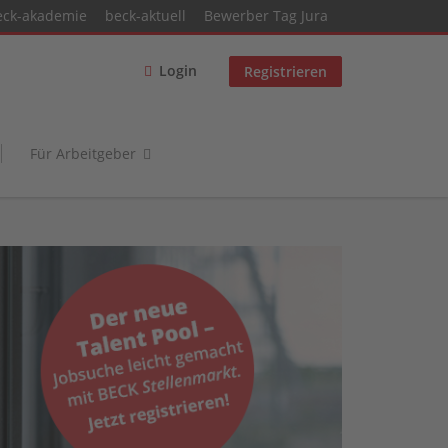
eck-akademie
beck-aktuell
Bewerber Tag Jura
Login
Registrieren
Für Arbeitgeber