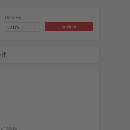
Umkreis
50 km
it
efunden.