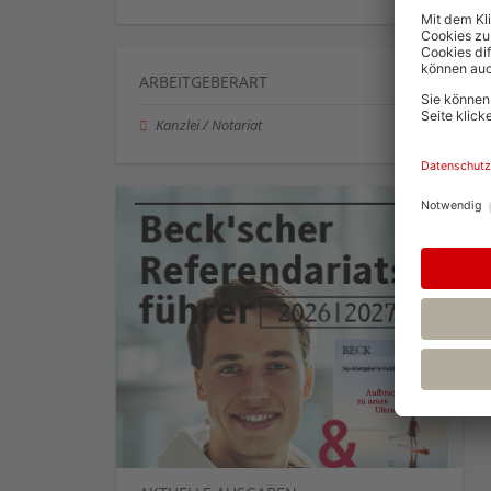
ARBEITGEBERART
Kanzlei / Notariat