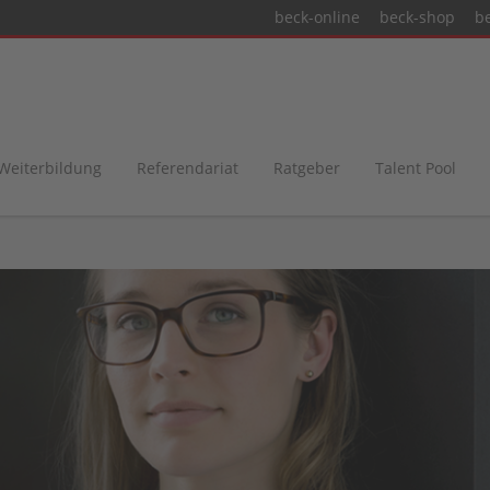
beck-online
beck-shop
b
 Weiterbildung
Referendariat
Ratgeber
Talent Pool