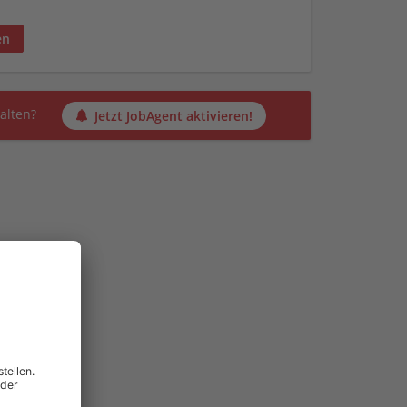
en
alten?
Jetzt JobAgent aktivieren!