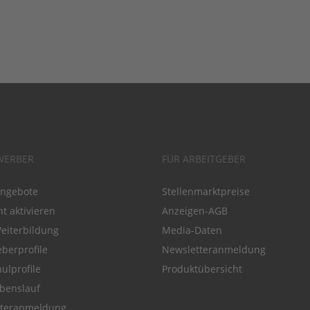
WERBER
FÜR ARBEITGEBER
angebote
Stellenmarktpreise
t aktivieren
Anzeigen-AGB
Weiterbildung
Media-Daten
eberprofile
Newsletteranmeldung
ulprofile
Produktübersicht
benslauf
tteranmeldung