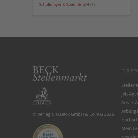
Schollmeyer & Steidl GmbH
(1)
FÜR BE
Stellen
Job Agen
Aus- / 
Arbeitg
© Verlag C.H.Beck GmbH & Co. KG 2026
Hochsch
Mein Le
Newsle