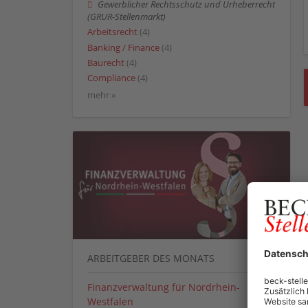
Gewerblicher Rechtsschutz und Urheberrecht
(GRUR-Stellenmarkt)
Arbeitsrecht
(4)
Banking / Finance
(4)
Baurecht
(4)
Compliance
(4)
mehr »
ARBEITGEBER DES MONATS
Finanzverwaltung für Nordrhein-
Westfalen