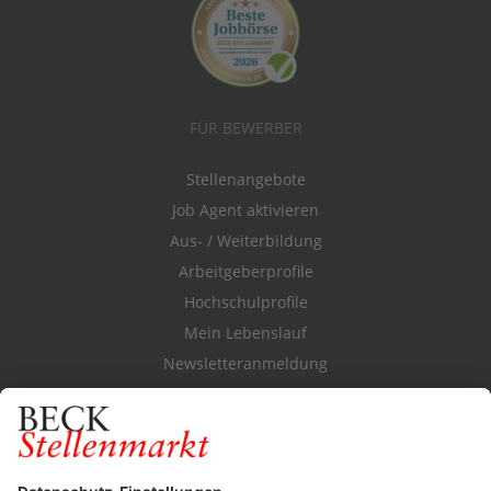
FÜR BEWERBER
Stellenangebote
Job Agent aktivieren
Aus- / Weiterbildung
Arbeitgeberprofile
Hochschulprofile
Mein Lebenslauf
Newsletteranmeldung
Durchsuchen Sie den Stellenkatalog
FÜR ARBEITGEBER