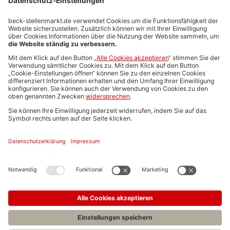
Stellenmarktpreise
Anzeigen-AGB
Media-Daten
Newsletteranmeldung
Produktübersicht
ALLGEMEIN
FAQs
Impressum
Datenschutz
Nutzungsbedingungen
Stellenangebote C.H.BECK
C.H.BECK Literatur-Sachbuch-Wissenschaft