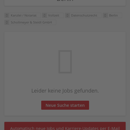
Kanzlei / Notariat
Vollzeit
Datenschutzrecht
Berlin
Schollmeyer & Steidl GmbH
Leider keine Jobs gefunden.
Neue Suche starten
Automatisch neue Jobs und Karriere-Updates per E-Mail