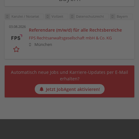
Kanzlei / Notariat
Vollzeit
Datenschutzrecht
Bayern
03.08.2026
Referendare (m/w/d) für alle Rechtsbereiche
FPS Rechtsanwaltsgesellschaft mbH & Co. KG
München
Automatisch neue Jobs und Karriere-Updates per E-Mail
erhalten?
Jetzt JobAgent aktivieren!