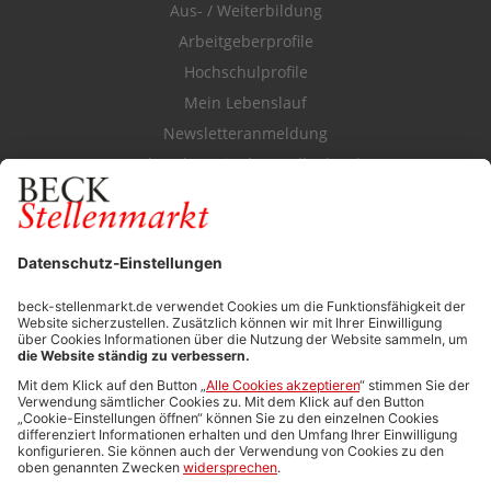
Aus- / Weiterbildung
Arbeitgeberprofile
Hochschulprofile
Mein Lebenslauf
Newsletteranmeldung
Durchsuchen Sie den Stellenkatalog
FÜR ARBEITGEBER
Stellenmarktpreise
Anzeigen-AGB
Media-Daten
Newsletteranmeldung
Produktübersicht
ALLGEMEIN