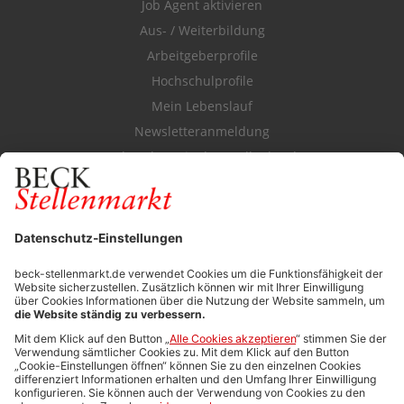
Job Agent aktivieren
Aus- / Weiterbildung
Arbeitgeberprofile
Hochschulprofile
Mein Lebenslauf
Newsletteranmeldung
Durchsuchen Sie den Stellenkatalog
FÜR ARBEITGEBER
Stellenmarktpreise
Anzeigen-AGB
Media-Daten
Newsletteranmeldung
Produktübersicht
ALLGEMEIN