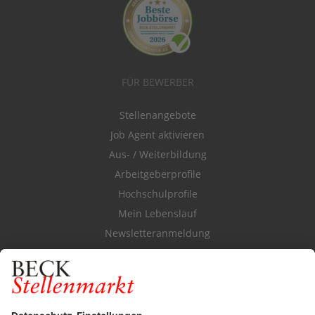
FÜR BEWERBER
Stellenangebote
Job Agent aktivieren
Aus- / Weiterbildung
Arbeitgeberprofile
Hochschulprofile
Mein Lebenslauf
Newsletteranmeldung
Durchsuchen Sie den Stellenkatalog
FÜR ARBEITGEBER