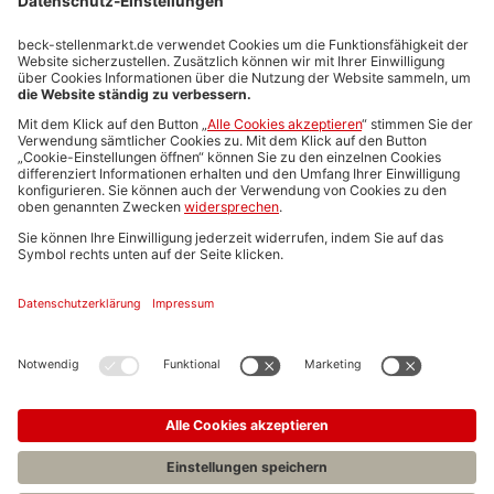
Stellenmarktpreise
Anzeigen-AGB
Media-Daten
Newsletteranmeldung
Produktübersicht
ALLGEMEIN
FAQs
Impressum
Datenschutz
Nutzungsbedingungen
Stellenangebote C.H.BECK
C.H.BECK Literatur-Sachbuch-Wissenschaft