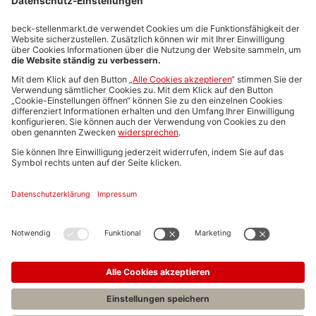
Stellenmarktpreise
Anzeigen-AGB
Media-Daten
Newsletteranmeldung
Produktübersicht
ALLGEMEIN
FAQs
Impressum
Datenschutz
Nutzungsbedingungen
Stellenangebote C.H.BECK
C.H.BECK Literatur-Sachbuch-Wissenschaft