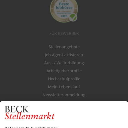
FÜR BEWERBER
Stellenangebote
Job Agent aktivieren
Aus- / Weiterbildung
Arbeitgeberprofile
Hochschulprofile
Mein Lebenslauf
Newsletteranmeldung
Durchsuchen Sie den Stellenkatalog
FÜR ARBEITGEBER