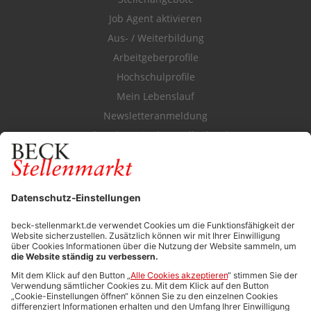
Job Agent aktivieren
Aus- / Weiterbildung
Arbeitgeberprofile
Hochschulprofile
Mein Lebenslauf
Newsletteranmeldung
Durchsuchen Sie den Stellenkatalog
FÜR ARBEITGEBER
Stellenmarktpreise
Anzeigen-AGB
Media-Daten
Newsletteranmeldung
Produktübersicht
ALLGEMEIN