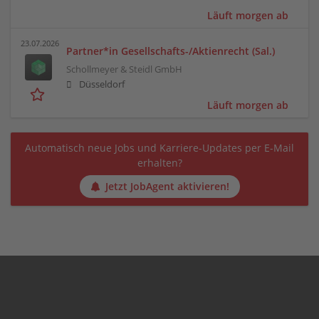
Läuft morgen ab
23.07.2026
Partner*in Gesellschafts-/Aktienrecht (Sal.)
Schollmeyer & Steidl GmbH
Düsseldorf
Läuft morgen ab
Automatisch neue Jobs und Karriere-Updates per E-Mail
erhalten?
Jetzt JobAgent aktivieren!