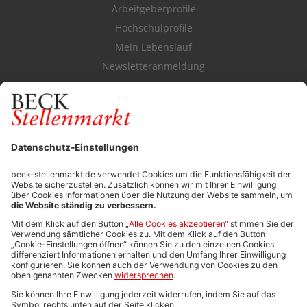
Arbeitgeberprofile
Hochschulprofile
Mein Lebenslauf
Newsletteranmeldung
Durchsuchen Sie den Stellenkatalog
FÜR ARBEITGEBER
Stellenmarktpreise
Anzeigen-AGB
Media-Daten
Newsletteranmeldung
Produktübersicht
ALLGEMEIN
FAQs