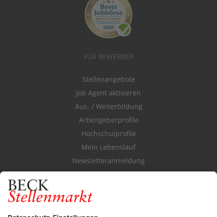
FÜR BEWERBER
Stellenangebote
Job Agent aktivieren
Aus- / Weiterbildung
Arbeitgeberprofile
Hochschulprofile
Mein Lebenslauf
Newsletteranmeldung
Durchsuchen Sie den Stellenkatalog
FÜR ARBEITGEBER