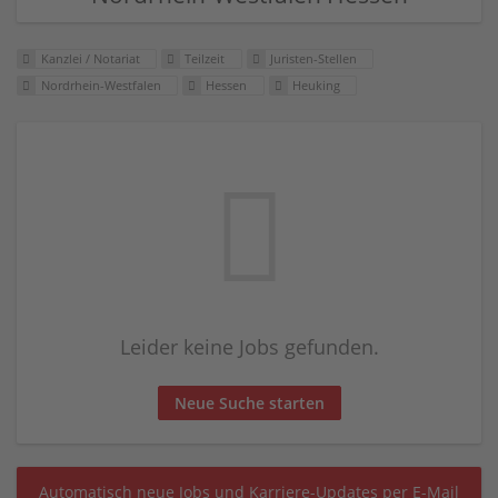
Kanzlei / Notariat
Teilzeit
Juristen-Stellen
Nordrhein-Westfalen
Hessen
Heuking
Leider keine Jobs gefunden.
Neue Suche starten
Automatisch neue Jobs und Karriere-Updates per E-Mail