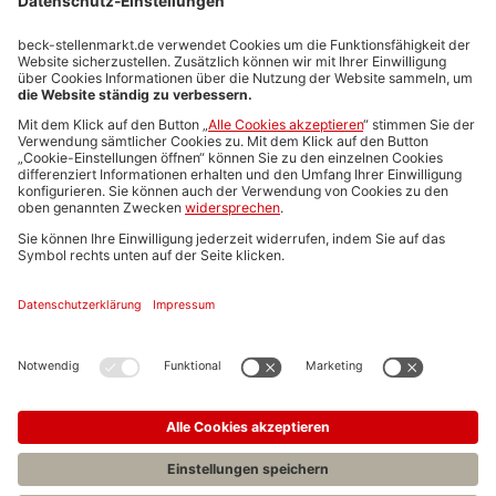
Stellenmarktpreise
Anzeigen-AGB
Media-Daten
Newsletteranmeldung
Produktübersicht
ALLGEMEIN
FAQs
Impressum
Datenschutz
Nutzungsbedingungen
Stellenangebote C.H.BECK
C.H.BECK Literatur-Sachbuch-Wissenschaft