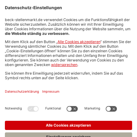
Stellenmarktpreise
Anzeigen-AGB
Media-Daten
Newsletteranmeldung
Produktübersicht
ALLGEMEIN
FAQs
Impressum
Datenschutz
Nutzungsbedingungen
Stellenangebote C.H.BECK
C.H.BECK Literatur-Sachbuch-Wissenschaft