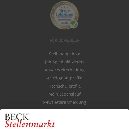
FÜR BEWERBER
Stellenangebote
Job Agent aktivieren
Aus- / Weiterbildung
Arbeitgeberprofile
Hochschulprofile
Mein Lebenslauf
Newsletteranmeldung
Durchsuchen Sie den Stellenkatalog
FÜR ARBEITGEBER