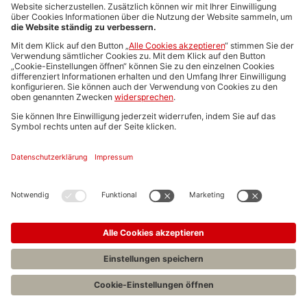
Media-Daten
Newsletteranmeldung
Produktübersicht
ALLGEMEIN
FAQs
Impressum
Datenschutz
Nutzungsbedingungen
Stellenangebote C.H.BECK
C.H.BECK Literatur-Sachbuch-Wissenschaft
Entwickelt durch
Jobiqo