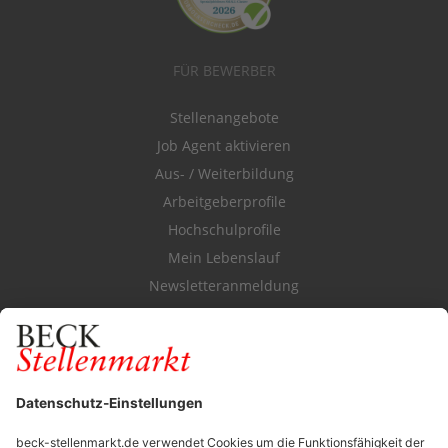
FÜR BEWERBER
Stellenangebote
Job Agent aktivieren
Aus- / Weiterbildung
Arbeitgeberprofile
Hochschulprofile
Mein Lebenslauf
Newsletteranmeldung
Durchsuchen Sie den Stellenkatalog
FÜR ARBEITGEBER
Stellenmarktpreise
Anzeigen-AGB