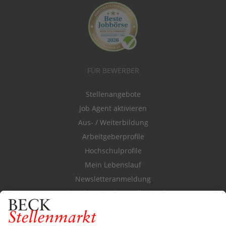
FÜR BEWERBER
Stellenangebote
Job Agent aktivieren
Aus- / Weiterbildung
Arbeitgeberprofile
Hochschulprofile
Mein Lebenslauf
Newsletteranmeldung
Durchsuchen Sie den Stellenkatalog
FÜR ARBEITGEBER