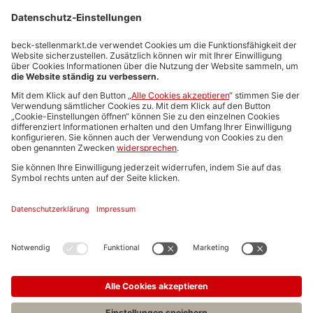
Stellenmarktpreise
Anzeigen-AGB
Media-Daten
Newsletteranmeldung
Produktübersicht
ALLGEMEIN
FAQs
Impressum
Datenschutz
Nutzungsbedingungen
Stellenangebote C.H.BECK
C.H.BECK Literatur-Sachbuch-Wissenschaft