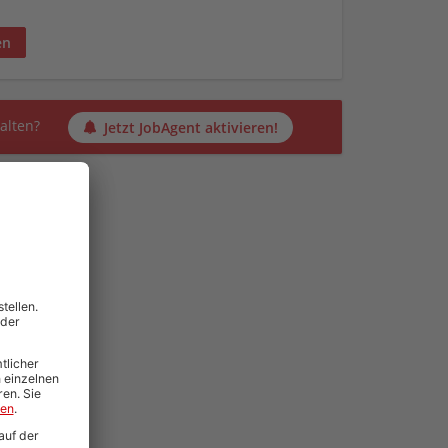
en
alten?
Jetzt JobAgent aktivieren!