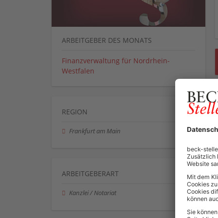
ARBEITGEBER DES MONATS
Finanzverwaltung für Nordrhein-
Westfalen
REGION
Frankfurt am Main
ARBEITGEBERART
Kanzlei / Notariat