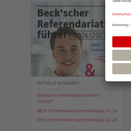
AKTUELLE AUSGABEN
Beck'scher Referendariatsführer
2026/27
BECK Stellenmarkt Karrierebeilage 01_26
BECK Stellenmarkt Karrierebeilage 02_26