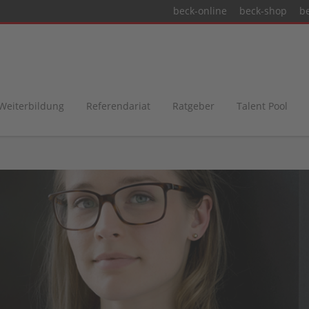
beck-online
beck-shop
b
 Weiterbildung
Referendariat
Ratgeber
Talent Pool