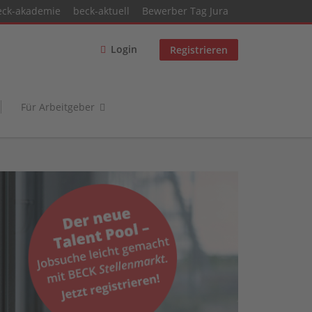
eck-akademie
beck-aktuell
Bewerber Tag Jura
Login
Registrieren
Für Arbeitgeber