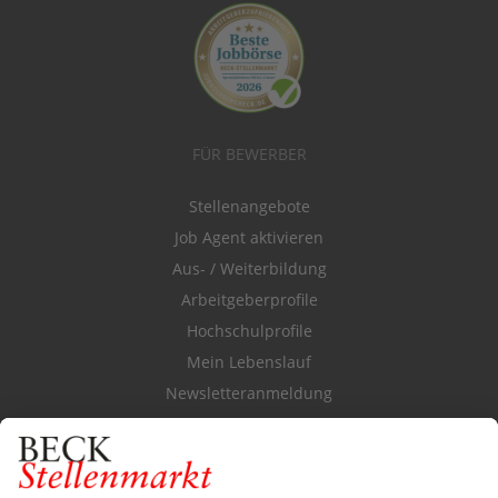
FÜR BEWERBER
Stellenangebote
Job Agent aktivieren
Aus- / Weiterbildung
Arbeitgeberprofile
Hochschulprofile
Mein Lebenslauf
Newsletteranmeldung
Durchsuchen Sie den Stellenkatalog
FÜR ARBEITGEBER