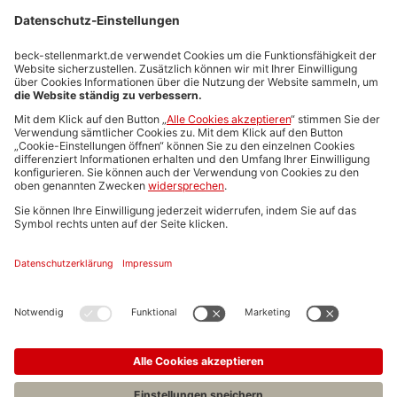
Stellenmarktpreise
Anzeigen-AGB
Media-Daten
Newsletteranmeldung
Produktübersicht
ALLGEMEIN
FAQs
Impressum
Datenschutz
Nutzungsbedingungen
Stellenangebote C.H.BECK
C.H.BECK Literatur-Sachbuch-Wissenschaft