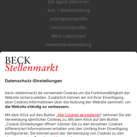
Job Agent aktivieren
Aus- / Weiterbildung
Arbeitgeberprofile
Hochschulprofile
Mein Lebenslauf
Newsletteranmeldung
Durchsuchen Sie den Stellenkatalog
FÜR ARBEITGEBER
Stellenmarktpreise
Anzeigen-AGB
Media-Daten
Newsletteranmeldung
Produktübersicht
ALLGEMEIN