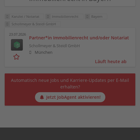
Kanzlei / Notariat
Immobilienrecht
Bayern
Schollmeyer & Steidl GmbH
23.07.2026
Partner*in Immobilienrecht und/oder Notariat
Schollmeyer & Steidl GmbH
München
Läuft heute ab
Automatisch neue Jobs und Karriere-Updates per E-Mail
erhalten?
Jetzt JobAgent aktivieren!