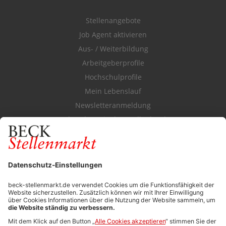
Stellenangebote
Job Agent aktivieren
Aus- / Weiterbildung
Arbeitgeberprofile
Hochschulprofile
Mein Lebenslauf
Newsletteranmeldung
Durchsuchen Sie den Stellenkatalog
FÜR ARBEITGEBER
Stellenmarktpreise
Anzeigen-AGB
Media-Daten
Newsletteranmeldung
Produktübersicht