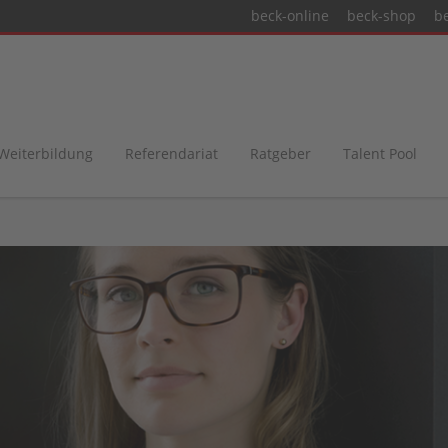
beck-online
beck-shop
b
 Weiterbildung
Referendariat
Ratgeber
Talent Pool