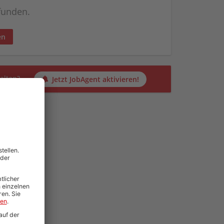
efunden.
en
alten?
Jetzt JobAgent aktivieren!