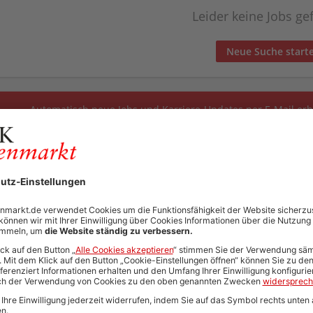
Leider keine Jobs g
Neue Suche start
Automatisch neue Jobs und Karriere-Updates per E-Mail erh