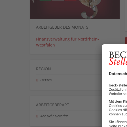
ARBEITGEBER DES MONATS
Finanzverwaltung für Nordrhein-
Westfalen
REGION
Hessen
ARBEITGEBERART
Kanzlei / Notariat