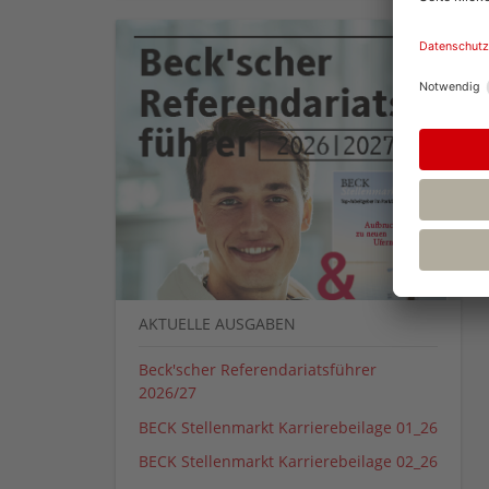
AKTUELLE AUSGABEN
Beck'scher Referendariatsführer
2026/27
BECK Stellenmarkt Karrierebeilage 01_26
BECK Stellenmarkt Karrierebeilage 02_26