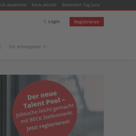
eck-akademie
beck-aktuell
Bewerber Tag Jura
Login
Registrieren
Für Arbeitgeber