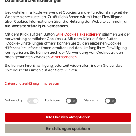
Stellenmarktpreise
Anzeigen-AGB
Media-Daten
Newsletteranmeldung
Produktübersicht
ALLGEMEIN
FAQs
Impressum
Datenschutz
Nutzungsbedingungen
Stellenangebote C.H.BECK
C.H.BECK Literatur-Sachbuch-Wissenschaft