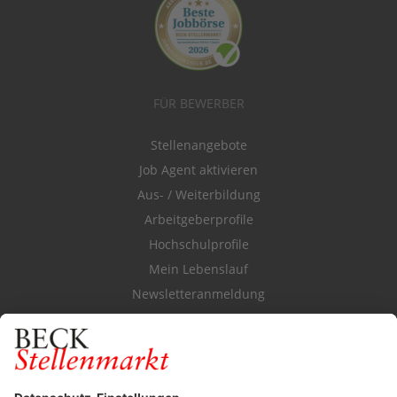
FÜR BEWERBER
Stellenangebote
Job Agent aktivieren
Aus- / Weiterbildung
Arbeitgeberprofile
Hochschulprofile
Mein Lebenslauf
Newsletteranmeldung
Durchsuchen Sie den Stellenkatalog
FÜR ARBEITGEBER