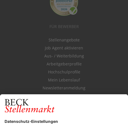
FÜR BEWERBER
Stellenangebote
Job Agent aktivieren
Aus- / Weiterbildung
Arbeitgeberprofile
Hochschulprofile
Mein Lebenslauf
Newsletteranmeldung
Durchsuchen Sie den Stellenkatalog
FÜR ARBEITGEBER
Stellenmarktpreise