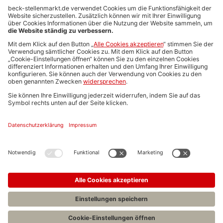
Anzeigen-AGB
Media-Daten
Newsletteranmeldung
Produktübersicht
ALLGEMEIN
FAQs
Impressum
Datenschutz
Nutzungsbedingungen
Stellenangebote C.H.BECK
C.H.BECK Literatur-Sachbuch-Wissenschaft