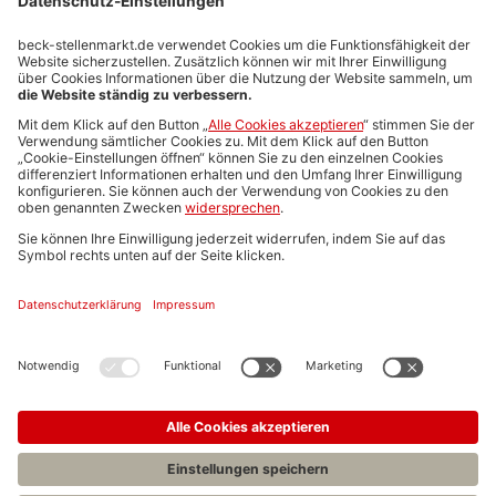
Stellenmarktpreise
Anzeigen-AGB
Media-Daten
Newsletteranmeldung
Produktübersicht
ALLGEMEIN
FAQs
Impressum
Datenschutz
Nutzungsbedingungen
Stellenangebote C.H.BECK
C.H.BECK Literatur-Sachbuch-Wissenschaft