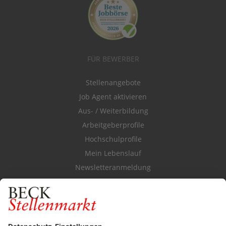
FÜR BEWERBER
Stellenangebote
Job Agent aktivieren
Aus- / Weiterbildung
Arbeitgeberprofile
Hochschulprofile
Mein Lebenslauf
Newsletteranmeldung
Durchsuchen Sie den Stellenkatalog
FÜR ARBEITGEBER