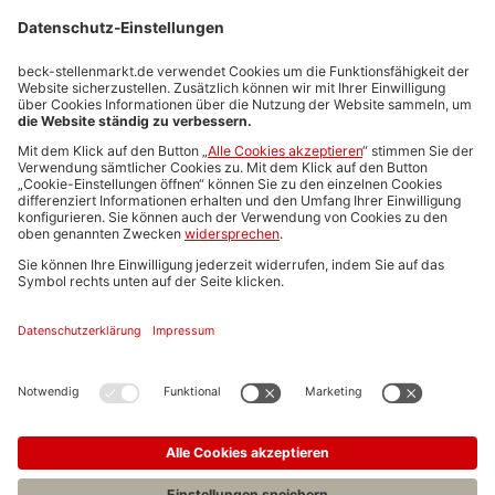
Stellenmarktpreise
Anzeigen-AGB
Media-Daten
Newsletteranmeldung
Produktübersicht
ALLGEMEIN
FAQs
Impressum
Datenschutz
Nutzungsbedingungen
Stellenangebote C.H.BECK
C.H.BECK Literatur-Sachbuch-Wissenschaft