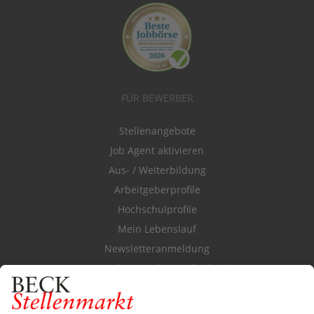
FÜR BEWERBER
Stellenangebote
Job Agent aktivieren
Aus- / Weiterbildung
Arbeitgeberprofile
Hochschulprofile
Mein Lebenslauf
Newsletteranmeldung
Durchsuchen Sie den Stellenkatalog
FÜR ARBEITGEBER