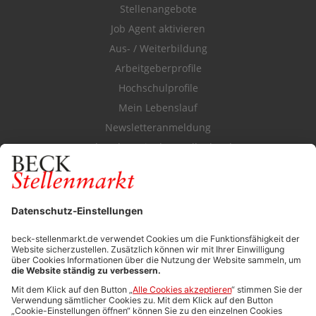
Stellenangebote
Job Agent aktivieren
Aus- / Weiterbildung
Arbeitgeberprofile
Hochschulprofile
Mein Lebenslauf
Newsletteranmeldung
Durchsuchen Sie den Stellenkatalog
FÜR ARBEITGEBER
Stellenmarktpreise
Anzeigen-AGB
Media-Daten
Newsletteranmeldung
Produktübersicht