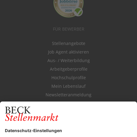
FÜR BEWERBER
Stellenangebote
Job Agent aktivieren
Aus- / Weiterbildung
Arbeitgeberprofile
Hochschulprofile
Mein Lebenslauf
Newsletteranmeldung
Durchsuchen Sie den Stellenkatalog
FÜR ARBEITGEBER
Stellenmarktpreise