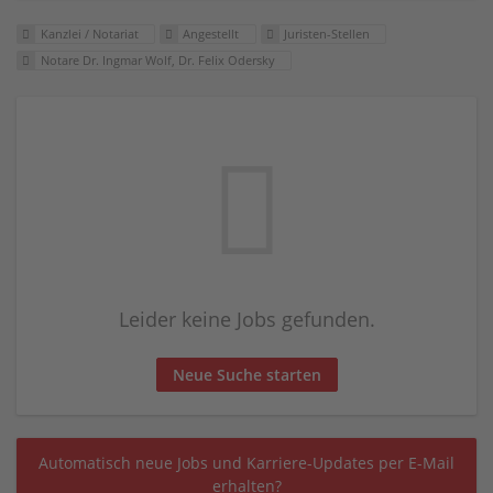
Kanzlei / Notariat
Angestellt
Juristen-Stellen
Notare Dr. Ingmar Wolf, Dr. Felix Odersky
Leider keine Jobs gefunden.
Neue Suche starten
Automatisch neue Jobs und Karriere-Updates per E-Mail
erhalten?