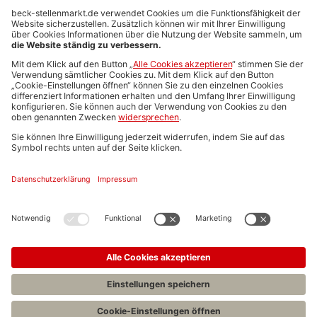
Anzeigen-AGB
Media-Daten
Newsletteranmeldung
Produktübersicht
ALLGEMEIN
FAQs
Impressum
Datenschutz
Nutzungsbedingungen
Stellenangebote C.H.BECK
C.H.BECK Literatur-Sachbuch-Wissenschaft