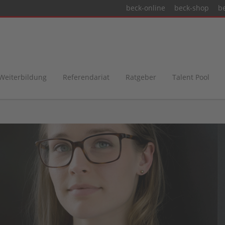
beck-online
beck-shop
b
 Weiterbildung
Referendariat
Ratgeber
Talent Pool