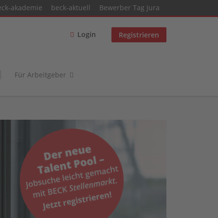
eck-akademie
beck-aktuell
Bewerber Tag Jura
Login
Registrieren
Für Arbeitgeber