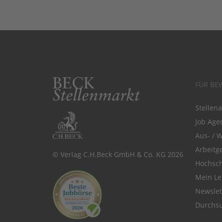
FÜR BE
Stellen
Job Agen
Aus- / 
Arbeitg
© Verlag C.H.Beck GmbH & Co. KG 2026
Hochsch
Mein Le
Newsle
Durchsu