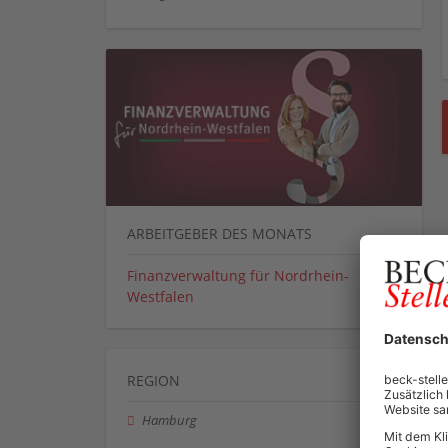
ARBEITGEBER DES MONATS
Finanzverwaltung für Nordrhein-
Westfalen
REGION
Hamburg