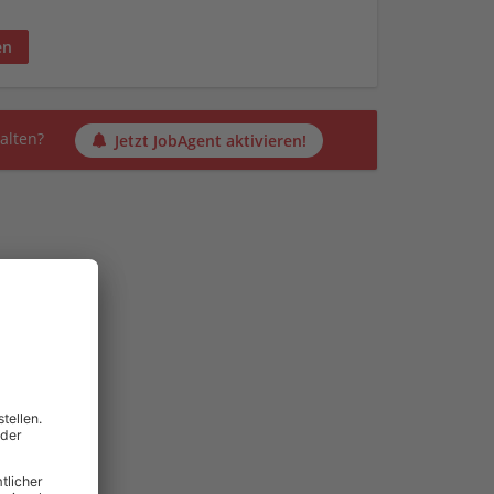
en
alten?
Jetzt JobAgent aktivieren!