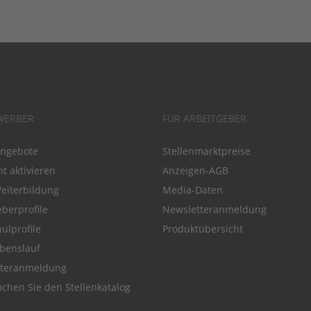
WERBER
FÜR ARBEITGEBER
angebote
Stellenmarktpreise
t aktivieren
Anzeigen-AGB
Weiterbildung
Media-Daten
eberprofile
Newsletteranmeldung
ulprofile
Produktübersicht
benslauf
tteranmeldung
chen Sie den Stellenkatalog