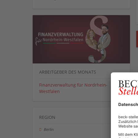
ARBEITGEBER DES MONATS
Finanzverwaltung für Nordrhein-
Westfalen
REGION
Berlin