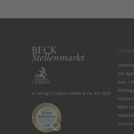
FÜR BE
Stellen
Job Agen
Aus- / 
Arbeitg
© Verlag C.H.Beck GmbH & Co. KG 2026
Hochsch
Mein Le
Newsle
Durchsu