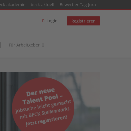
eck-akademie
beck-aktuell
Bewerber Tag Jura
Login
Registrieren
Für Arbeitgeber