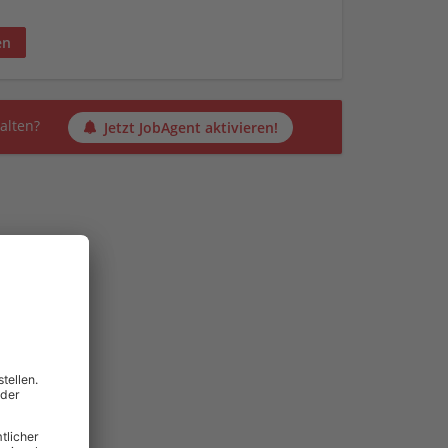
en
alten?
Jetzt JobAgent aktivieren!