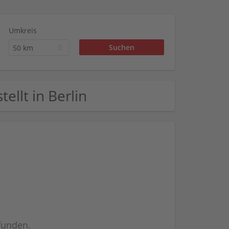
Umkreis
50 km
tellt in Berlin
efunden.