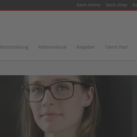
beck-online
beck-shop
b
 Weiterbildung
Referendariat
Ratgeber
Talent Pool