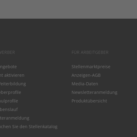
WERBER
FÜR ARBEITGEBER
angebote
Stellenmarktpreise
t aktivieren
Anzeigen-AGB
Weiterbildung
Media-Daten
eberprofile
Newsletteranmeldung
ulprofile
Produktübersicht
benslauf
tteranmeldung
chen Sie den Stellenkatalog