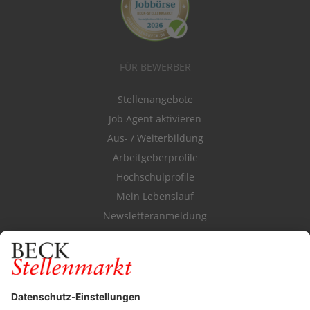
FÜR BEWERBER
Stellenangebote
Job Agent aktivieren
Aus- / Weiterbildung
Arbeitgeberprofile
Hochschulprofile
Mein Lebenslauf
Newsletteranmeldung
Durchsuchen Sie den Stellenkatalog
FÜR ARBEITGEBER
Stellenmarktpreise