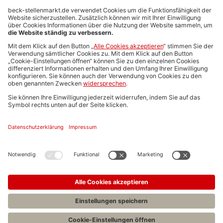
Anzeigen-AGB
Media-Daten
Newsletteranmeldung
Produktübersicht
ALLGEMEIN
FAQs
Impressum
Datenschutz
Nutzungsbedingungen
Stellenangebote C.H.BECK
C.H.BECK Literatur-Sachbuch-Wissenschaft