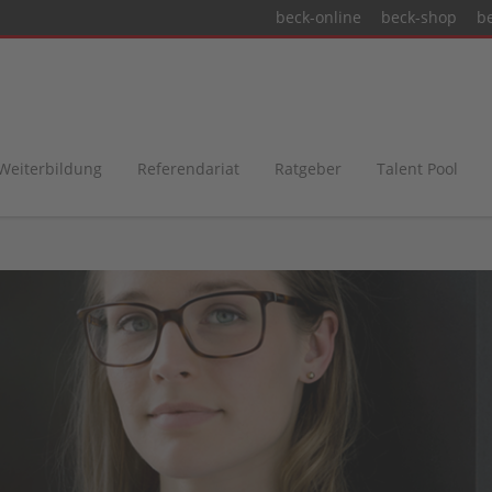
beck-online
beck-shop
b
 Weiterbildung
Referendariat
Ratgeber
Talent Pool