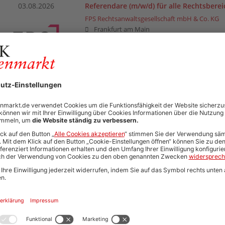
03.08.2026
Referendare (m/w/d) für alle Rechtsberei
FPS Rechtsanwaltsgesellschaft mbH & Co. KG
Frankfurt am Main
Arbeitsrecht | Banking / Finance | Baurecht |
| Erbrecht | Familienrecht | Gesellschaftsrecht
Insolvenzrecht | Sozialrecht | Steuerrecht | St
Verkehrsrecht | Vertragsrecht | Verwaltungsre
(allgemein) | Zivilrecht
03.08.2026
Praktikantenprogramm FPS in Practice
FPS Rechtsanwaltsgesellschaft mbH & Co. KG
Frankfurt am Main
Sonstiges
02.08.2026
Wissenschaftliche Mitarbeit
Skadden, Arps, Slate, Meagher & Flom LLP