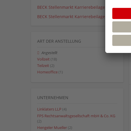
BECK Stellenmarkt Karrierebeilage 01_26
BECK Stellenmarkt Karrierebeilage 02_26
ART DER ANSTELLUNG
Angestellt
Vollzeit
(18)
Teilzeit
(2)
Homeoffice
(1)
UNTERNEHMEN
Linklaters LLP
(4)
FPS Rechtsanwaltsgesellschaft mbH & Co. KG
(2)
Hengeler Mueller
(2)