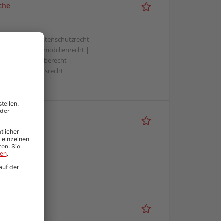
che
 Compliance | Datenschutzrecht
 | IT-Recht | Immobilienrecht |
rafrecht | Vergaberecht |
cht | Wirtschaftsrecht