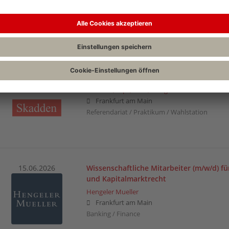
Frankfurt am Main
Banking / Finance | Datenschutzrecht | Steuerr
(allgemein)
02.08.2026
Referendariat
Skadden, Arps, Slate, Meagher & Flom LLP
Frankfurt am Main
Referendariat / Praktikum / Wahlstation
15.06.2026
Wissenschaftliche Mitarbeiter (m/w/d) fü
und Kapitalmarktrecht
Hengeler Mueller
Frankfurt am Main
Banking / Finance