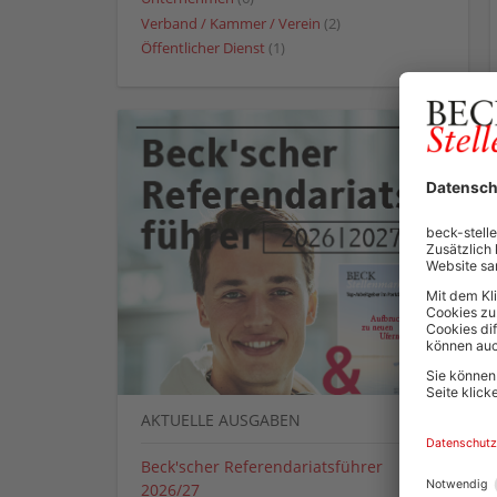
Verband / Kammer / Verein
(2)
Öffentlicher Dienst
(1)
AKTUELLE AUSGABEN
Beck'scher Referendariatsführer
2026/27