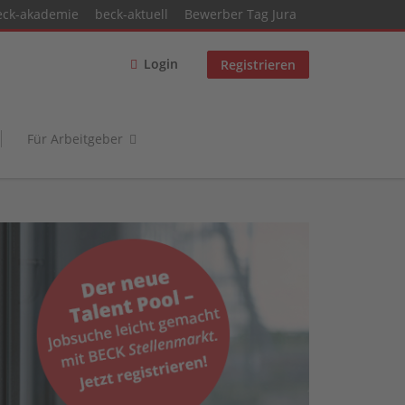
eck-akademie
beck-aktuell
Bewerber Tag Jura
Login
Registrieren
Für Arbeitgeber