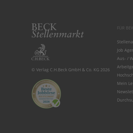
FÜR BE
Stellen
Job Agen
Aus- / 
Arbeitg
© Verlag C.H.Beck GmbH & Co. KG 2026
Hochsch
Mein Le
Newsle
Durchsu