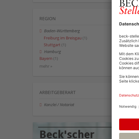
REGION
Baden-Württemberg
Freiburg im Breisgau
(1)
Stuttgart
(1)
Hamburg
Bayern
(1)
mehr »
ARBEITGEBERART
Kanzlei / Notariat