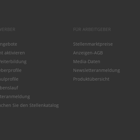
WERBER
FÜR ARBEITGEBER
angebote
Stellenmarktpreise
t aktivieren
Anzeigen-AGB
Weiterbildung
Media-Daten
eberprofile
Newsletteranmeldung
ulprofile
Produktübersicht
benslauf
tteranmeldung
chen Sie den Stellenkatalog