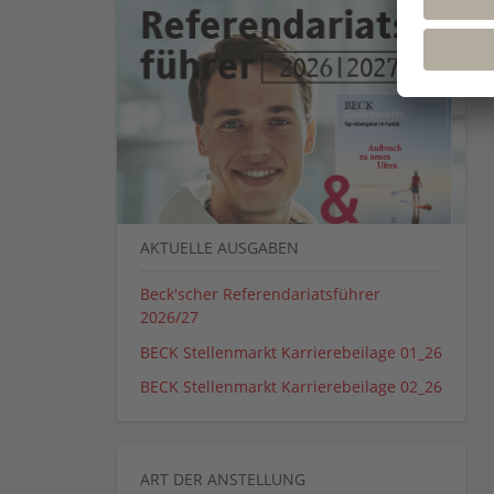
AKTUELLE AUSGABEN
Beck'scher Referendariatsführer
2026/27
BECK Stellenmarkt Karrierebeilage 01_26
BECK Stellenmarkt Karrierebeilage 02_26
ART DER ANSTELLUNG