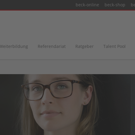
beck-online
beck-shop
b
 Weiterbildung
Referendariat
Ratgeber
Talent Pool