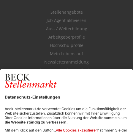
Stellenangebote
Job Agent aktivieren
Aus- / Weiterbildung
Arbeitgeberprofile
Hochschulprofile
Mein Lebenslauf
Newsletteranmeldung
Durchsuchen Sie den Stellenkatalog
FÜR ARBEITGEBER
Stellenmarktpreise
Anzeigen-AGB
Media-Daten
Newsletteranmeldung
Produktübersicht