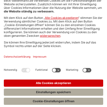
Media-Daten
Newsletteranmeldung
Produktübersicht
ALLGEMEIN
FAQs
Impressum
Datenschutz
Nutzungsbedingungen
Stellenangebote C.H.BECK
C.H.BECK Literatur-Sachbuch-Wissenschaft
Entwickelt durch
Jobiqo