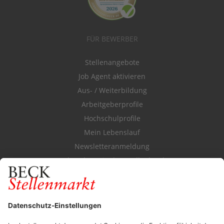
FÜR BEWERBER
Stellenangebote
Job Agent aktivieren
Aus- / Weiterbildung
Arbeitgeberprofile
Hochschulprofile
Mein Lebenslauf
Newsletteranmeldung
Durchsuchen Sie den Stellenkatalog
FÜR ARBEITGEBER
Stellenmarktpreise
Anzeigen-AGB