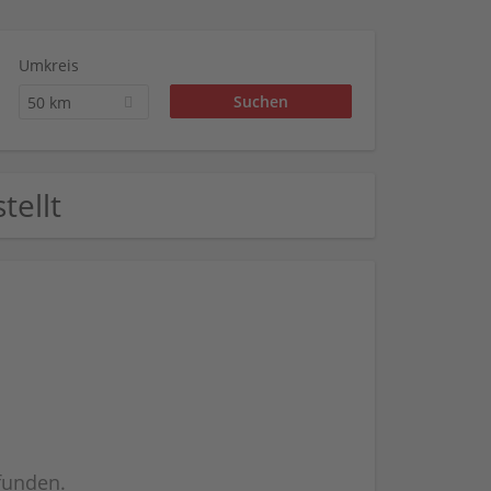
Umkreis
50 km
tellt
efunden.