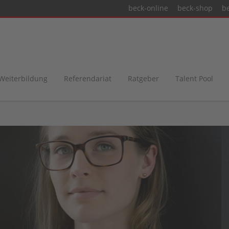
beck-online
beck-shop
b
 Weiterbildung
Referendariat
Ratgeber
Talent Pool