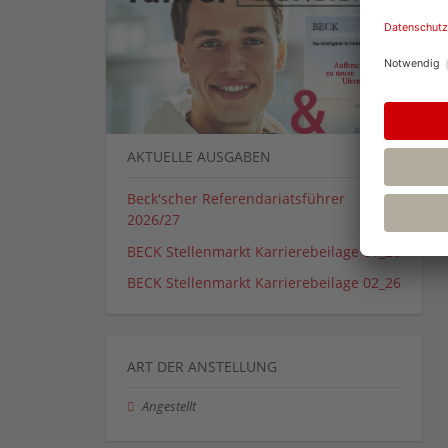
AKTUELLE AUSGABEN
Beck'scher Referendariatsführer
2026/27
BECK Stellenmarkt Karrierebeilage 01_26
BECK Stellenmarkt Karrierebeilage 02_26
ART DER ANSTELLUNG
Angestellt