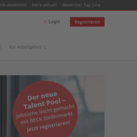
eck-akademie
beck-aktuell
Bewerber Tag Jura
Login
Registrieren
Für Arbeitgeber