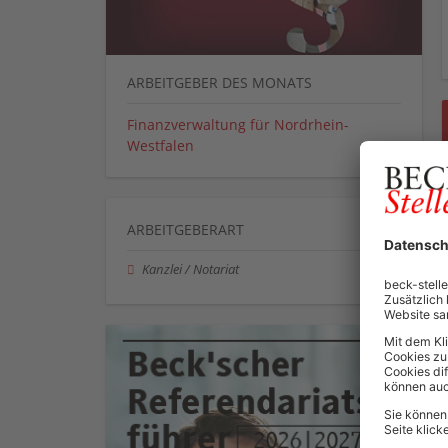
ARBEITGEBER DES MONATS
Finanzverwaltung für Nordrhein-
Westfalen
ARBEITGEBERART
Kanzlei / Notariat