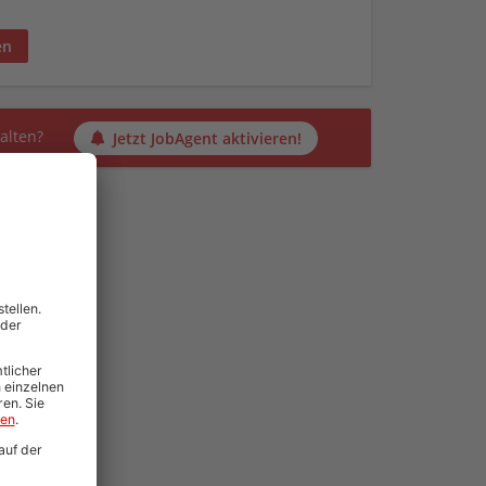
en
alten?
Jetzt JobAgent aktivieren!