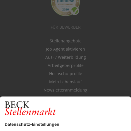
FÜR BEWERBER
Stellenangebote
Job Agent aktivieren
Aus- / Weiterbildung
Arbeitgeberprofile
Hochschulprofile
Mein Lebenslauf
Newsletteranmeldung
Durchsuchen Sie den Stellenkatalog
FÜR ARBEITGEBER
Stellenmarktpreise