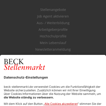
Stellenangebote
Job Agent aktivieren
Aus- / Weiterbildung
Arbeitgeberprofile
Hochschulprofile
Mein Lebenslauf
Newsletteranmeldung
Durchsuchen Sie den Stellenkatalog
FÜR ARBEITGEBER
Stellenmarktpreise
Anzeigen-AGB
Media-Daten
Newsletteranmeldung
Produktübersicht