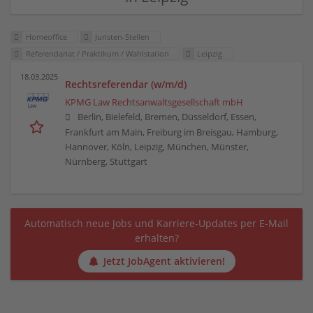
Homeoffice
Juristen-Stellen
Referendariat / Praktikum / Wahlstation
Leipzig
18.03.2025
Rechtsreferendar (w/m/d)
KPMG Law Rechtsanwaltsgesellschaft mbH
Berlin, Bielefeld, Bremen, Düsseldorf, Essen,
Frankfurt am Main, Freiburg im Breisgau, Hamburg,
Hannover, Köln, Leipzig, München, Münster,
Nürnberg, Stuttgart
Automatisch neue Jobs und Karriere-Updates per E-Mail
erhalten?
Jetzt JobAgent aktivieren!