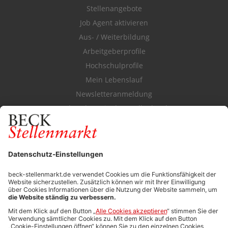
Stellenangebote
Job Agent aktivieren
Aus- / Weiterbildung
Arbeitgeberprofile
Hochschulprofile
Mein Lebenslauf
Newsletteranmeldung
Durchsuchen Sie den Stellenkatalog
FÜR ARBEITGEBER
Stellenmarktpreise
Anzeigen-AGB
Media-Daten
Newsletteranmeldung
Produktübersicht