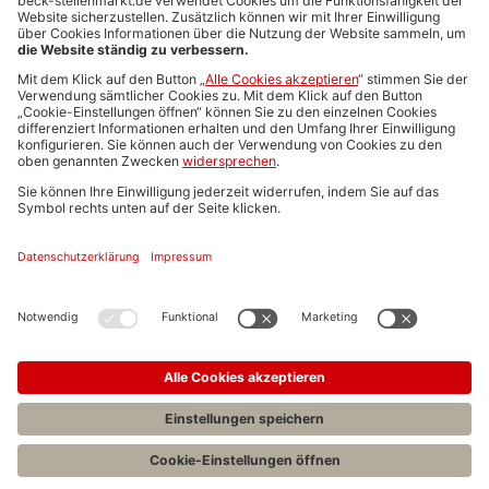
Media-Daten
Newsletteranmeldung
Produktübersicht
ALLGEMEIN
FAQs
Impressum
Datenschutz
Nutzungsbedingungen
Stellenangebote C.H.BECK
C.H.BECK Literatur-Sachbuch-Wissenschaft
Entwickelt durch
Jobiqo