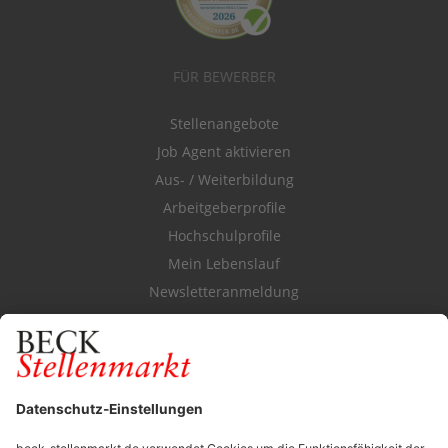
FÜR BEWERBER
Stellenangebote
Job Agent aktivieren
Aus- / Weiterbildung
Arbeitgeberprofile
Hochschulprofile
Mein Lebenslauf
Newsletteranmeldung
Durchsuchen Sie den Stellenkatalog
FÜR ARBEITGEBER
Stellenmarktpreise
Anzeigen-AGB