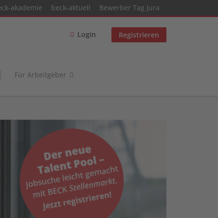
eck-akademie
beck-aktuell
Bewerber Tag Jura
Login
Registrieren
Für Arbeitgeber