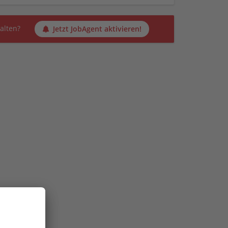
alten?
Jetzt JobAgent aktivieren!