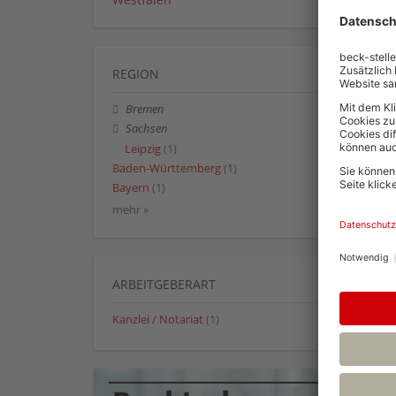
REGION
Bremen
Sachsen
Leipzig
(1)
Baden-Württemberg
(1)
Bayern
(1)
mehr »
ARBEITGEBERART
Kanzlei / Notariat
(1)