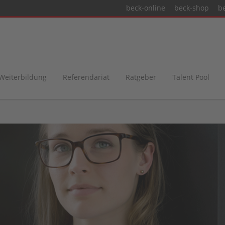
beck-online
beck-shop
b
 Weiterbildung
Referendariat
Ratgeber
Talent Pool