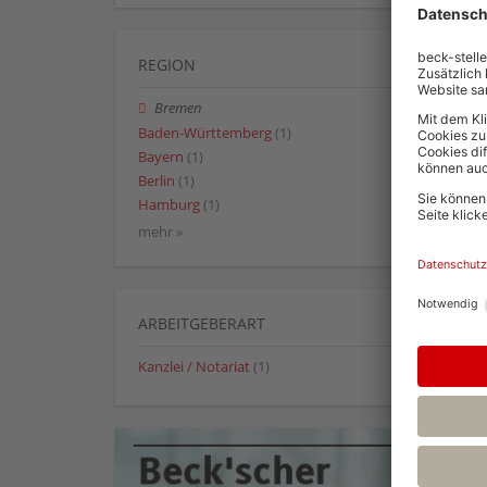
REGION
Bremen
Baden-Württemberg
(1)
Bayern
(1)
Berlin
(1)
Hamburg
(1)
mehr »
ARBEITGEBERART
Kanzlei / Notariat
(1)