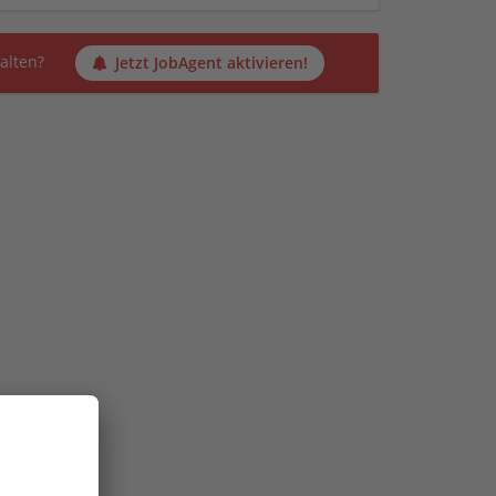
alten?
Jetzt JobAgent aktivieren!