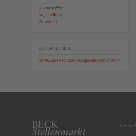
Homeoffice
Angestellt
(1)
Vollzeit
(1)
UNTERNEHMEN
KPMG Law Rechtsanwaltsgesellschaft mbH
(1)
FÜR BE