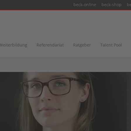
beck-online
beck-shop
b
 Weiterbildung
Referendariat
Ratgeber
Talent Pool