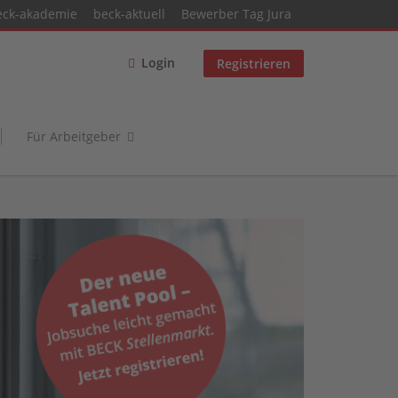
eck-akademie
beck-aktuell
Bewerber Tag Jura
Login
Registrieren
Für Arbeitgeber