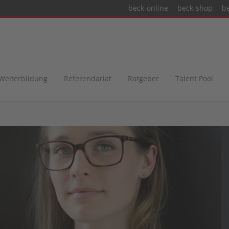
beck-online
beck-shop
b
 Weiterbildung
Referendariat
Ratgeber
Talent Pool