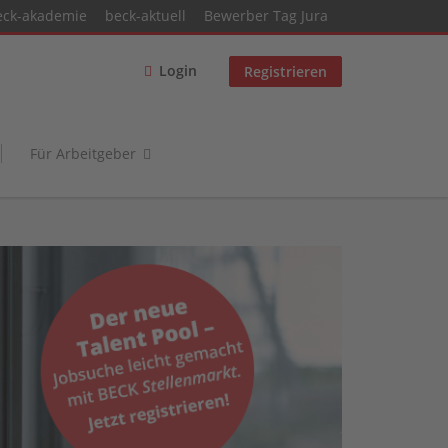
eck-akademie
beck-aktuell
Bewerber Tag Jura
Login
Registrieren
Für Arbeitgeber