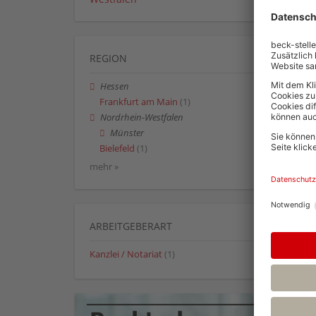
REGION
Hessen
Frankfurt am Main
(1)
Nordrhein-Westfalen
Münster
Bielefeld
(1)
mehr »
ARBEITGEBERART
Kanzlei / Notariat
(1)