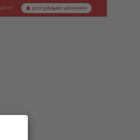
alten?
Jetzt JobAgent aktivieren!